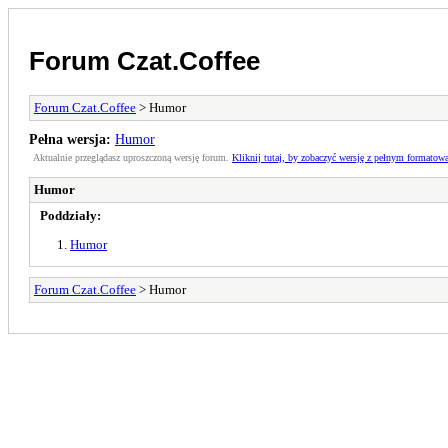
Forum Czat.Coffee
Forum Czat.Coffee
> Humor
Pełna wersja:
Humor
Aktualnie przeglądasz uproszczoną wersję forum.
Kliknij tutaj, by zobaczyć wersję z pełnym formatow
Humor
Poddziały:
Humor
Forum Czat.Coffee
> Humor