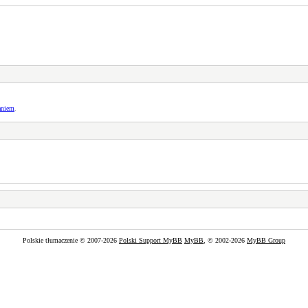
aniem
.
Polskie tłumaczenie © 2007-2026
Polski Support MyBB
MyBB
, © 2002-2026
MyBB Group