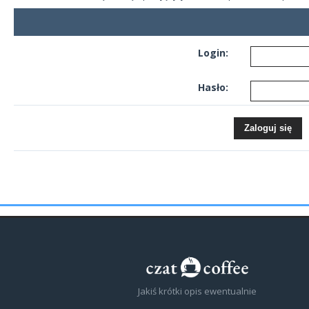
Login:
Hasło:
Jakiś krótki opis ewentualnie