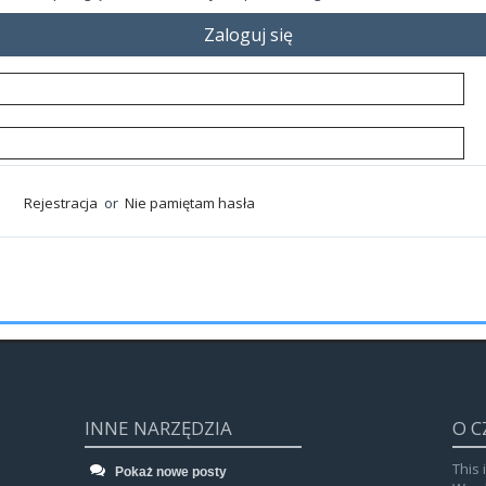
Zaloguj się
Rejestracja
or
Nie pamiętam hasła
INNE NARZĘDZIA
O C
This 
Pokaż nowe posty