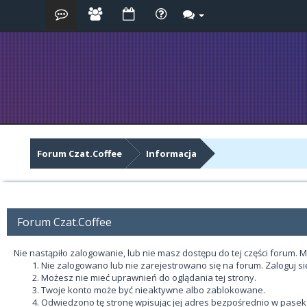
Forum Czat.Coffee
Informacja
Forum Czat.Coffee
Nie nastąpiło zalogowanie, lub nie masz dostępu do tej części forum. M
Nie zalogowano lub nie zarejestrowano się na forum. Zaloguj s
Możesz nie mieć uprawnień do oglądania tej strony.
Twoje konto może być nieaktywne albo zablokowane.
Odwiedzono tę stronę wpisując jej adres bezpośrednio w pasek