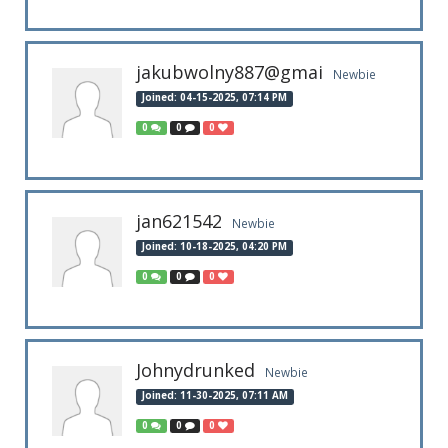
jakubwolny887@gmai
Newbie
Joined: 04-15-2025, 07:14 PM
0
0
0
jan621542
Newbie
Joined: 10-18-2025, 04:20 PM
0
0
0
Johnydrunked
Newbie
Joined: 11-30-2025, 07:11 AM
0
0
0