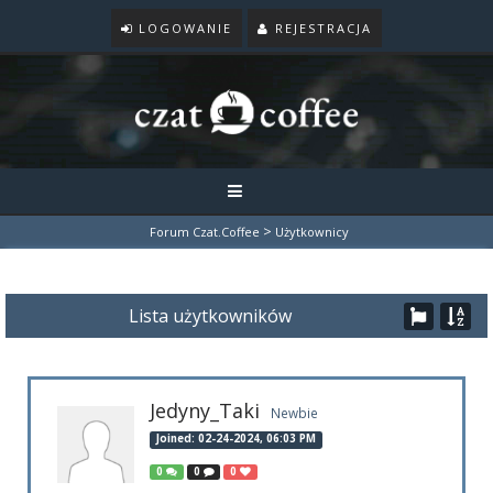
LOGOWANIE
REJESTRACJA
>
Forum Czat.Coffee
Użytkownicy
Lista użytkowników
Jedyny_Taki
Newbie
Joined: 02-24-2024, 06:03 PM
0
0
0