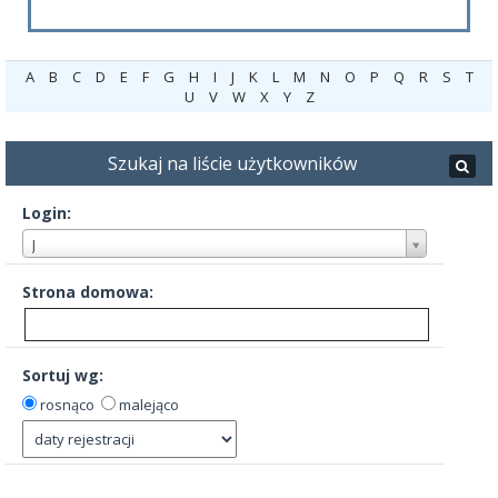
A
B
C
D
E
F
G
H
I
J
K
L
M
N
O
P
Q
R
S
T
U
V
W
X
Y
Z
Szukaj na liście użytkowników
Login:
J
Strona domowa:
Sortuj wg:
rosnąco
malejąco