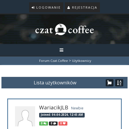
LOGOWANIE
REJESTRACJA
>
Forum Czat.Coffee
Użytkownicy
Lista użytkowników
WariacikJLB
Newbie
Joined: 04-04-2024, 12:45 AM
0
0
0