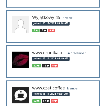
Wyjątkowy 45
Newbie
Joined: 05-11-2024, 07:26 AM
0
0
0
www.eronika.pl
Junior Member
Joined: 05-11-2024, 08:49 AM
12
12
0
www.czat.coffee
Member
Joined: 05-11-2024, 08:51 AM
62
57
0