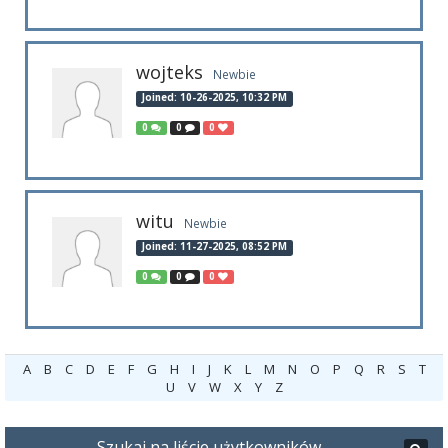
wojteks
Newbie
Joined: 10-26-2025, 10:32 PM
0
0
0
witu
Newbie
Joined: 11-27-2025, 08:52 PM
0
0
0
A
B
C
D
E
F
G
H
I
J
K
L
M
N
O
P
Q
R
S
T
U
V
W
X
Y
Z
Szukaj na liście użytkowników