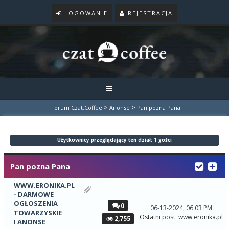
LOGOWANIE
REJESTRACJA
>
>
Forum Czat.Coffee
Anonse
Pan pozna Pana
Użytkownicy przeglądający ten dział: 1 gości
Pan pozna Pana
WWW.ERONIKA.PL
- DARMOWE
OGŁOSZENIA
0
06-13-2024, 06:03 PM
TOWARZYSKIE
Ostatni post
:
www.eronika.pl
2,755
I ANONSE